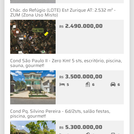
Chác. do Refúgio (LOTE) Est Zurique AT: 2.532 m² -
ZUM (Zona Uso Misto)
2.490.000,00
R$
Cond São Paulo II - Zero Km! 5 sts, escritório, piscina,
sauna, gourmet!
3.500.000,00
R$
5
6
6
Cond Pq. Silvino Pereira - 6d/2sts, salão festas,
piscina, gourmet!
5.300.000,00
R$