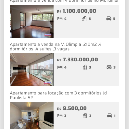
Apartamento a Venda com 4 dormitórios no Morumbi
1.100.000,00
R$
4
5
5
Apartamento a venda na V. Olímpia ,210m2 ,4
dormitórios ,4 suítes ,3 vagas
7.330.000,00
R$
4
3
3
Apartamento para locação com 3 dormitórios Jd
Paulista SP
9.500,00
R$
3
3
1