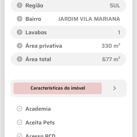
Região
SUL
Bairro
JARDIM VILA MARIANA
Lavabos
1
Área privativa
330 m²
Área total
677 m²
Características do imóvel
Academia
Aceita Pets
Acesso PCD