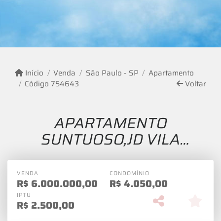
Início
Venda
São Paulo - SP
Apartamento
Código 754643
Voltar
APARTAMENTO
SUNTUOSO,JD VILA
MARIANA,4
DORMS(SUITES),ESCRIT ,4
VENDA
CONDOMÍNIO
R$
6.000.000,00
VAGAS, 330M2
R$
4.050,00
IPTU
R$
2.500,00