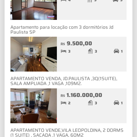
Apartamento para locação com 3 dormitórios Jd
Paulista SP
9.500,00
R$
3
3
1
APARTAMENTO VENDA, JD.PAULISTA ,3Q(1SUITE),
SALA AMPLIADA ,1 VAGA ,109M2.
1.160.000,00
R$
2
3
1
APARTAMENTO VENDE,VILA LEOPOLDINA, 2 DORMS
(1 SUITE) , SACADA ,1 VAGA, 60M2