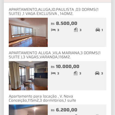
APARTAMENTO,ALUGA,JD.PAULISTA ,03 DORMS(1
SUITE) ,1 VAGA EXCLUSIVA , 140M2.
8.500,00
R$
3
3
1
APARTAMENTO ALUGA ,VILA MARIANA,3 DORMS(1
SUITE ),3 VAGAS,VARANDA,116M2.
10.000,00
R$
3
3
3
Apartamento para locação , V. Nova
Conceição,115m2,3 dormitórios,1 suíte
6.200,00
R$