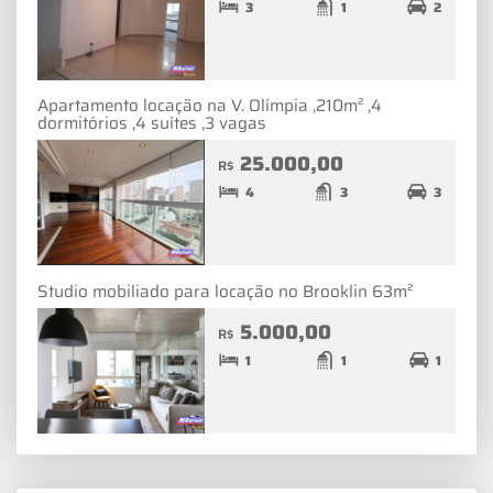
3
1
2
Apartamento locação na V. Olímpia ,210m² ,4
dormitórios ,4 suítes ,3 vagas
25.000,00
R$
4
3
3
Studio mobiliado para locação no Brooklin 63m²
5.000,00
R$
1
1
1