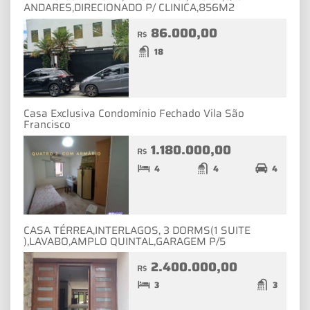
ANDARES,DIRECIONADO P/ CLINICA,856M2
86.000,00
R$
18
Casa Exclusiva Condomínio Fechado Vila São
Francisco
1.180.000,00
R$
4
4
4
CASA TÉRREA,INTERLAGOS, 3 DORMS(1 SUITE
),LAVABO,AMPLO QUINTAL,GARAGEM P/5
2.400.000,00
R$
3
3