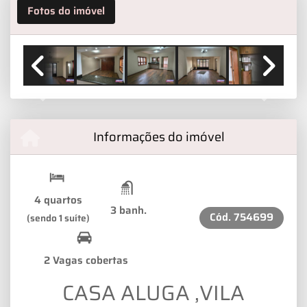
Fotos do imóvel
Previous
Next
Informações do imóvel
4 quartos
3 banh.
Cód.
754699
(sendo 1 suíte)
2 Vagas cobertas
CASA ALUGA ,VILA