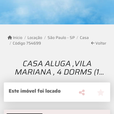
Início
Locação
São Paulo - SP
Casa
Código 754699
Voltar
CASA ALUGA ,VILA
MARIANA , 4 DORMS (1
SUITE ) 2 VAGAS
COBERT,TERRAÇO,180M2.
Este imóvel foi locado