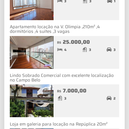
3
3
1
Apartamento locação na V. Olímpia ,210m² ,4
dormitórios ,4 suítes ,3 vagas
25.000,00
R$
4
3
3
Lindo Sobrado Comercial com excelente localização
no Campo Belo
7.000,00
R$
3
2
Loja em galeria para locação na Repúplica 20m²