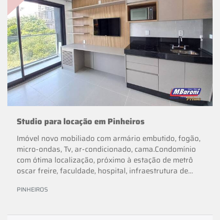
Studio para locação em Pinheiros
Imóvel novo mobiliado com armário embutido, fogão,
micro-ondas, Tv, ar-condicionado, cama.Condomínio
com ótima localização, próximo à estação de metrô
oscar freire, faculdade, hospital, infraestrutura de
lazer completa com lavanderia, coworking, academia,
PINHEIROS
rooftop, cokitchen, sky bar.