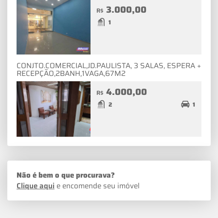
3.000,00
R$
1
CONJTO.COMERCIAL,JD.PAULISTA, 3 SALAS, ESPERA +
RECEPÇÃO,2BANH,1VAGA,67M2
4.000,00
R$
2
1
Não é bem o que procurava?
Clique aqui
e encomende seu imóvel