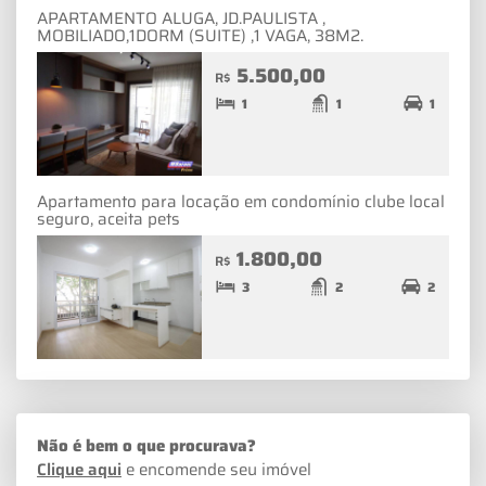
APARTAMENTO ALUGA, JD.PAULISTA ,
MOBILIADO,1DORM (SUITE) ,1 VAGA, 38M2.
5.500,00
R$
1
1
1
Apartamento para locação em condomínio clube local
seguro, aceita pets
1.800,00
R$
3
2
2
Não é bem o que procurava?
Clique aqui
e encomende seu imóvel