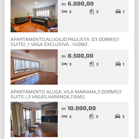
6.000,00
R$
2
2
1
APARTAMENTO,ALUGA,JD.PAULISTA ,03 DORMS(1
SUITE) ,1 VAGA EXCLUSIVA , 140M2.
8.500,00
R$
3
3
1
APARTAMENTO ALUGA ,VILA MARIANA,3 DORMS(1
SUITE ),3 VAGAS,VARANDA,116M2.
10.000,00
R$
3
3
3