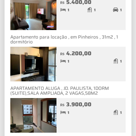
5.400,00
R$
1
1
1
Apartamento para locação , em Pinheiros , 31m2 , 1
dormitório
4.200,00
R$
1
1
APARTAMENTO ALUGA , JD. PAULISTA, 1DORM
(SUITE),SALA AMPLIADA, 2 VAGAS,58M2
3.900,00
R$
1
1